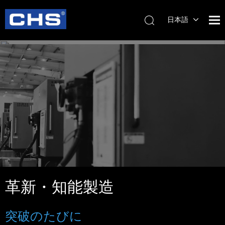
日本語
English
简体中
文
革新・知能製造
突破のたびに