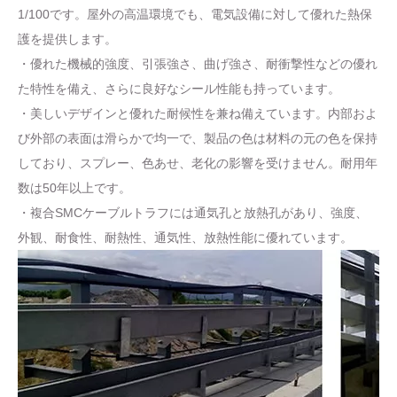
1/100です。屋外の高温環境でも、電気設備に対して優れた熱保
護を提供します。
・優れた機械的強度、引張強さ、曲げ強さ、耐衝撃性などの優れ
た特性を備え、さらに良好なシール性能も持っています。
・美しいデザインと優れた耐候性を兼ね備えています。内部およ
び外部の表面は滑らかで均一で、製品の色は材料の元の色を保持
しており、スプレー、色あせ、老化の影響を受けません。耐用年
数は50年以上です。
・複合SMCケーブルトラフには通気孔と放熱孔があり、強度、
外観、耐食性、耐熱性、通気性、放熱性能に優れています。