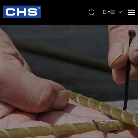
日本語
English
简体中
文