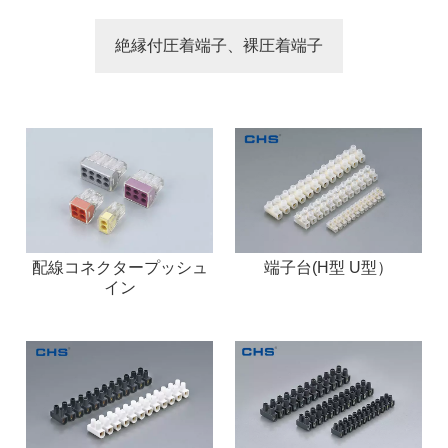
絶縁付圧着端子、裸圧着端子
配線コネクタープッシュ
端子台(H型 U型）
イン