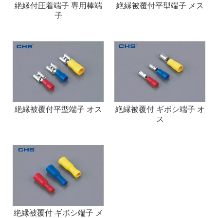
絶縁付圧着端子 専用棒端
絶縁被覆付平型端子 メス
子
絶縁被覆付平型端子 オス
絶縁被覆付 ギボシ端子 オ
ス
絶縁被覆付 ギボシ端子 メ