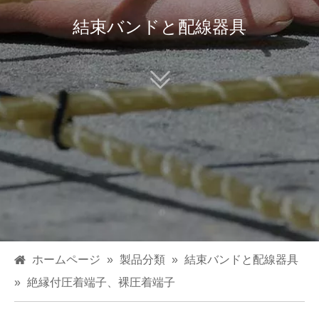
結束バンドと配線器具
ホームページ
»
製品分類
»
結束バンドと配線器具
»
絶縁付圧着端子、裸圧着端子