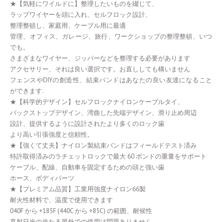
★【気軽にワイルドに】整理したいものを綴じて、
ラップワイヤーを頭に入れ、セルフロック設計、
整理整頓し、家庭用、ケーブル用に最適
管理、オフィス、ガレージ、旅行、ワークショップの整理整頓、いつ
でも。
さまざまなワイヤー、ジッパーなどを整理する必要があります
アクセサリー、それは良い選択です。お直ししても構いません
フェンスやDIYの創造性、結束バンドはあなたの良い友達になること
ができます.
★【科学的デザイン】セルフロックナイロンケーブルタイ、
バックストップデザイン、湾曲した先端デザイン、滑り止め周辺
設計、提供するように設計されたより多くのロック歯
より高い引張強度と信頼性。
★【強くて丈夫】ナイロン製結束バンドはフィールドテスト済み
特許取得済みのラチェットロックで最大 60 ポンドの重量をサポート
ケーブル、配線、自動車を固定するための頭と強い歯
ホース、ボディパーツ
★【プレミアム品質】工業用強度ナイロン66製
耐火性材料で、温度で使用できます
040F から +185F (440C から +85C) の範囲、耐候性
直射日光の当たる屋外での使用は問題ありません。