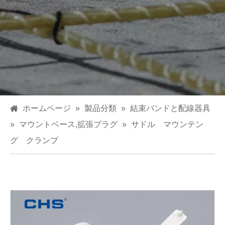
ホームページ
»
製品分類
»
結束バンドと配線器具
»
マウントベース,拡張プラグ
»
サドル マウンテン
グ クランプ