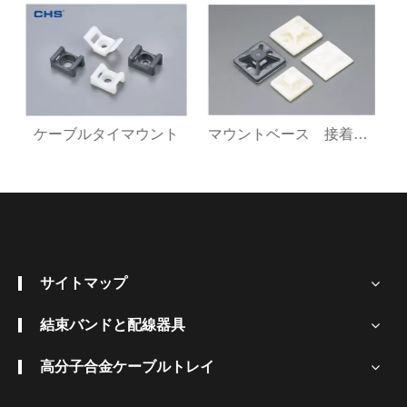
ント
マウントベース 接着タイプ
P型 プラグ
サイトマップ
結束バンドと配線器具
高分子合金ケーブルトレイ