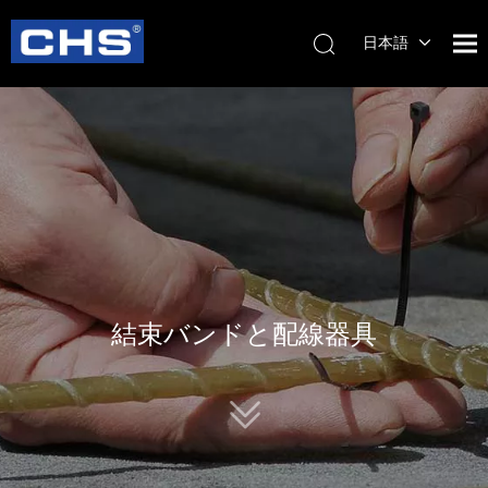
日本語
English
简体中
文
結束バンドと配線器具