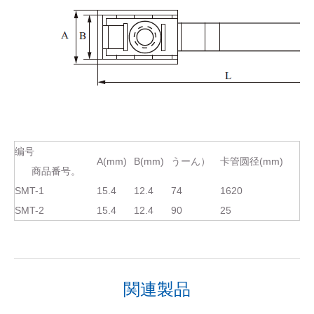
编号
A(mm)
B(mm)
うーん）
卡管圆径(mm)
商品番号。
SMT-1
15.4
12.4
74
1620
SMT-2
15.4
12.4
90
25
関連製品