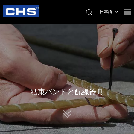
日本語
English
简体中
文
結束バンドと配線器具