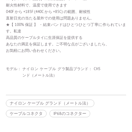
耐火性材料で、温度で使用できます
040F から +185F (440C から +85C) の範囲、耐候性
直射日光の当たる屋外での使用は問題ありません。
★【 100% 保証 】 ・結束バンドはひとつひとつ丁寧に作られていま
す。私達
高品質のケーブルタイに生涯保証を提供する
あなたの満足を保証します。ご不明な点がございましたら、
お気軽にお問い合わせください。
モデル：
ナイロン ケーブル グラ
製品ブランド：
CHS
ンド（メートル法）
ナイロン ケーブル グランド（メートル法）
ケーブルコネクタ
IP68のコネクター