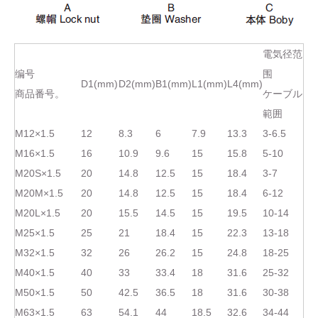
電気径范
编号
围
D1(mm)
D2(mm)
B1(mm)
L1(mm)
L4(mm)
商品番号。
ケーブル
範囲
M12×1.5
12
8.3
6
7.9
13.3
3-6.5
M16×1.5
16
10.9
9.6
15
15.8
5-10
M20S×1.5
20
14.8
12.5
15
18.4
3-7
M20M×1.5
20
14.8
12.5
15
18.4
6-12
M20L×1.5
20
15.5
14.5
15
19.5
10-14
M25×1.5
25
21
18.4
15
22.3
13-18
M32×1.5
32
26
26.2
15
24.8
18-25
M40×1.5
40
33
33.4
18
31.6
25-32
M50×1.5
50
42.5
36.5
18
31.6
30-38
M63×1.5
63
54.1
44
18.5
32.6
34-44