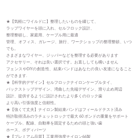
★【気軽にワイルドに】整理したいものを綴じて、
ラップワイヤーを頭に入れ、セルフロック設計、
整理整頓し、家庭用、ケーブル用に最適
管理、オフィス、ガレージ、旅行、ワークショップの整理整頓、いつ
でも。
さまざまなワイヤー、ジッパーなどを整理する必要があります
アクセサリー、それは良い選択です。お直ししても構いません
フェンスやDIYの創造性、結束バンドはあなたの良い友達になること
ができます.
★【科学的デザイン】セルフロックナイロンケーブルタイ、
バックストップデザイン、湾曲した先端デザイン、滑り止め周辺
設計、提供するように設計されたより多くのロック歯
より高い引張強度と信頼性。
★【強くて丈夫】ナイロン製結束バンドはフィールドテスト済み
特許取得済みのラチェットロックで最大 60 ポンドの重量をサポート
ケーブル、配線、自動車を固定するための頭と強い歯
ホース、ボディパーツ
★【プレミアム品質】工業用強度ナイロン66製