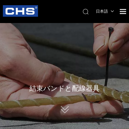
日本語
English
简体中
文
結束バンドと配線器具