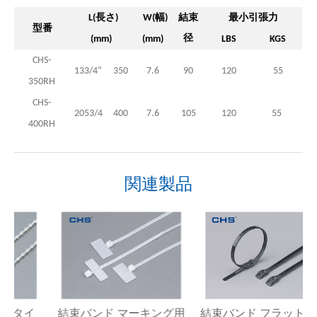
長さ
幅
結束
最小引張力
L(
)
W(
)
型番
径
(mm)
(mm)
LBS
KGS
CHS-
133/4”
350
7.6
90
120
55
350RH
CHS-
2053/4
400
7.6
105
120
55
400RH
関連製品
イ
結束バンド マーキング用
結束バンド フラットヘッドタイ