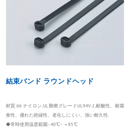
結束バンド ラウンドヘッド
材質:66 ナイロン,UL難燃グレードUL94V-2,耐酸性、耐腐
食性、優れた絶縁性、老化しにくい、強い耐久性.
◆常時使用温度範園:-40℃~ ＋85℃