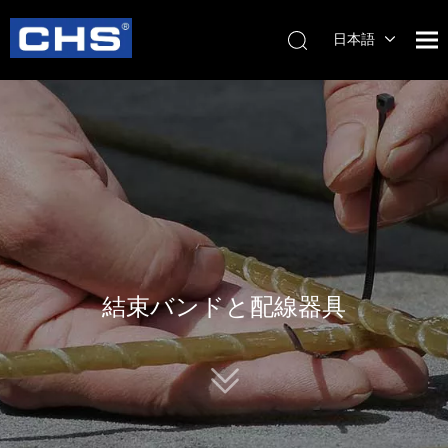
日本語
English
简体中
文
結束バンドと配線器具