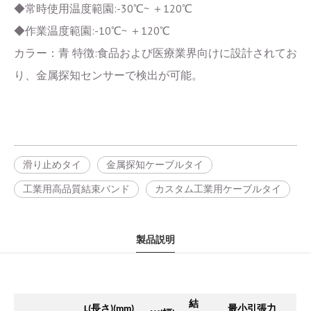
◆常時使用温度範園:-30℃~ ＋120℃
◆作業温度範園:-10℃~ ＋120℃
カラー：青 特徴:食品および医療業界向けに設計されてお
り、金属探知センサーで検出が可能。
滑り止めタイ
金属探知ケーブルタイ
工業用高品質結束バンド
カスタム工業用ケーブルタイ
製品説明
結
長さ
最小引張力
L(
)(mm)