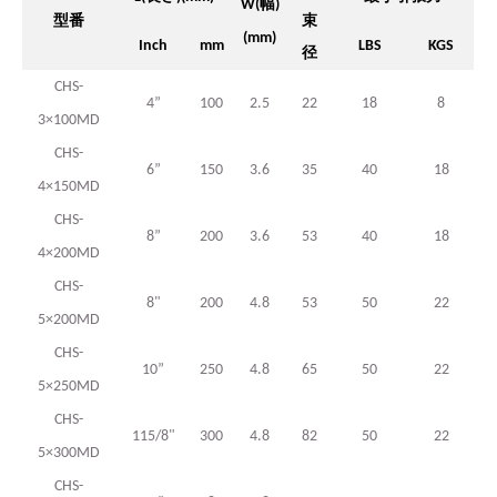
幅
W(
)
型番
束
(mm)
Inch
mm
LBS
KGS
径
CHS-
4”
100
2.5
22
18
8
3×100MD
CHS-
6”
150
3.6
35
40
18
4×150MD
CHS-
8”
200
3.6
53
40
18
4×200MD
CHS-
8"
200
4.8
53
50
22
5×200MD
CHS-
10”
250
4.8
65
50
22
5×250MD
CHS-
115/8"
300
4.8
82
50
22
5×300MD
CHS-