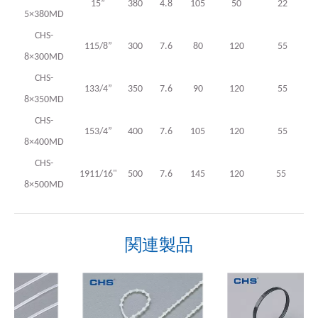
15”
380
4.8
105
50
22
5×380MD
CHS-
115/8”
300
7.6
80
120
55
8×300MD
CHS-
133/4”
350
7.6
90
120
55
8×350MD
CHS-
153/4”
400
7.6
105
120
55
8×400MD
CHS-
1911/16"
500
7.6
145
120
55
8×500MD
関連製品