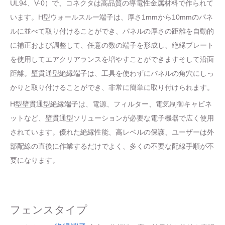
UL94、V-0）で、コネクタは高品質の導電性金属材料で作られて
います。H型ウォールスルー端子は、厚さ1mmから10mmのパネ
ルに並べて取り付けることができ、パネルの厚さの距離を自動的
に補正および調整して、任意の数の端子を形成し、絶縁プレート
を使用してエアクリアランスを増やすことができますそして沿面
距離。壁貫通型絶縁端子は、工具を使わずにパネルの角穴にしっ
かりと取り付けることができ、非常に簡単に取り付けられます。
H型壁貫通型絶縁端子は、電源、フィルター、電気制御キャビネ
ットなど、壁貫通型ソリューションが必要な電子機器で広く使用
されています。優れた絶縁性能、高レベルの保護、ユーザーは外
部配線の直後に作業するだけでよく、多くの不要な配線手順が不
要になります。
フェンスタイプ