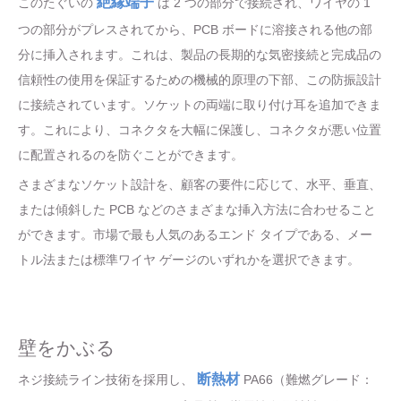
絶縁端子
このたぐいの
は 2 つの部分で接続され、ワイヤの 1
つの部分がプレスされてから、PCB ボードに溶接される他の部
分に挿入されます。これは、製品の長期的な気密接続と完成品の
信頼性の使用を保証するための機械的原理の下部、この防振設計
に接続されています。ソケットの両端に取り付け耳を追加できま
す。これにより、コネクタを大幅に保護し、コネクタが悪い位置
に配置されるのを防ぐことができます。
さまざまなソケット設計を、顧客の要件に応じて、水平、垂直、
または傾斜した PCB などのさまざまな挿入方法に合わせること
ができます。市場で最も人気のあるエンド タイプである、メー
トル法または標準ワイヤ ゲージのいずれかを選択できます。
壁をかぶる
断熱材
ネジ接続ライン技術を採用し、
PA66（難燃グレード：