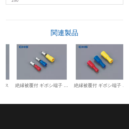
250
関連製品
ス
絶縁被覆付 ギボシ端子 オス
絶縁被覆付 ギボシ端子 メス