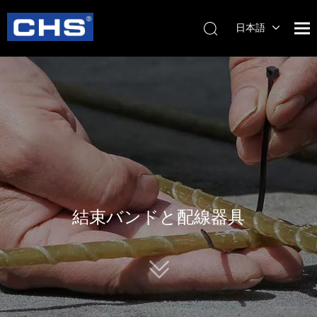
日本語
English
简体中
文
結束バンドと配線器具