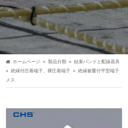
ホームページ
»
製品分類
»
結束バンドと配線器具
»
絶縁付圧着端子、裸圧着端子
»
絶縁被覆付平型端子
メス