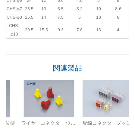
CHS-φ6
24
12
5.6
4.8
8
8
CHS-φ7
25.5
13
6.5
5.2
10
8-6
CHS-φ8
25.5
14
7.5
6
13
6
CHS-
29.5
15.5
9.3
7.8
16
4
φ10
関連製品
型
ワイヤーコネクタ ウイング付き
配線コネクタープッシュイン