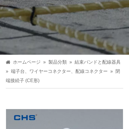
ホームページ
»
製品分類
»
結束バンドと配線器具
»
端子台、ワイヤーコネクター、配線コネクター
»
閉
端接続子 (CE形)