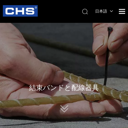
日本語
English
简体中
文
結束バンドと配線器具