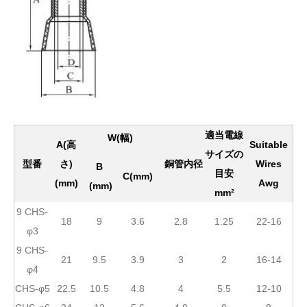
適当電線
W(幅)
A(高
Suitable
サイズの
型番
さ)
銅管内径
Wires
B
目安
C(mm)
(mm)
Awg
(mm)
mm²
9 CHS-
18
9
3.6
2.8
1.25
22-16
φ3
9 CHS-
21
9.5
3.9
3
2
16-14
φ4
CHS-φ5
22.5
10.5
4.8
4
5.5
12-10