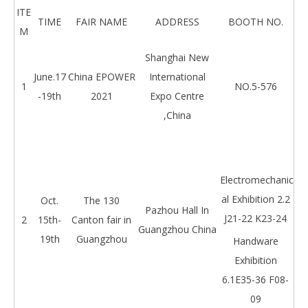
ITE
TIME
FAIR NAME
ADDRESS
BOOTH NO.
M
Shanghai New
June.17
China EPOWER
International
1
NO.5-576
-19th
2021
Expo Centre
,China
Electromechanic
al Exhibition 2.2
Oct.
The 130
Pazhou Hall In
J21-22 K23-24
2
15th-
Canton fair in
Guangzhou China
19th
Guangzhou
Handware
Exhibition
6.1E35-36 F08-
09