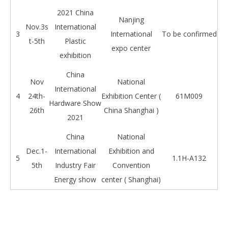
2021 China
Nanjing
Nov.3s
International
3
International
To be confirmed
t-5th
Plastic
expo center
exhibition
China
Nov
National
International
4
24th-
Exhibition Center (
61M009
Hardware Show
26th
China Shanghai )
2021
China
National
Dec.1-
International
Exhibition and
5
1.1H-A132
5th
Industry Fair
Convention
Energy show
center ( Shanghai)